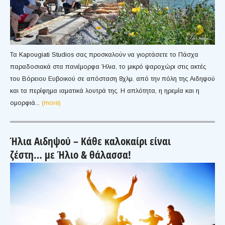
Τα Kapougiati Studios σας προσκαλούν να γιορτάσετε το Πάσχα
παραδοσιακά στα πανέμορφα Ήλια, το μικρό ψαροχώρι στις ακτές
του Βόρειου Ευβοικού σε απόσταση 8χλμ. από την πόλη της Αιδηψού
και τα περίφημα ιαματικά λουτρά της. Η απλότητα, η ηρεμία και η
ομορφιά...
(more)
Ήλια Αιδηψού – Κάθε καλοκαίρι είναι
ζέστη… με Ήλιο & θάλασσα!