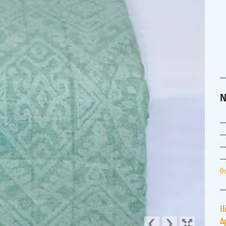
Ν
θ
Il
Δ