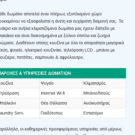
άθε δωμάτιο αποτελεί έναν πλήρως εξοπλισμένο χώρο
ροκειμένου να εξασφαλιστεί η άνετη και ευχάριστη διαμονή σας. Τα
υάερα και ευήλια κλιματιζόμενα δωμάτια μας έχουν δάπεδο με
λακάκια και είναι διακοσμημένα με ξύλινα έπιπλα και ζωηρά
ρώματα. Διαθέτουν επίσης κουζίνα με όλα τα απαραίτητα μαγειρικά
κεύη, ψυγείο,
ηλεκτρικό κουζινάκι,
τηλεόραση LCD , μ
πάνιο με
τουζιέρα, πετσέτες, σαμπουάν & αφρόλουτρο
.
ΠΑΡΟΧΕΣ & ΥΠΗΡΕΣΙΕΣ ΔΩΜΑΤΙΩΝ
Κουζίνα
Ψυγείο
Κλιματισμός
Τηλεόραση
Internet Wi-fi
Μπάνιο/Ντούς
Μπαλκόνι
Θέα Θάλασσα
Ανελκυστήρας
aundry Serv.
Παιδότοπος
Εστιατόριο
αράλληλα, οι καθημερινές προσφερόμενες υπηρεσίες από μέρους