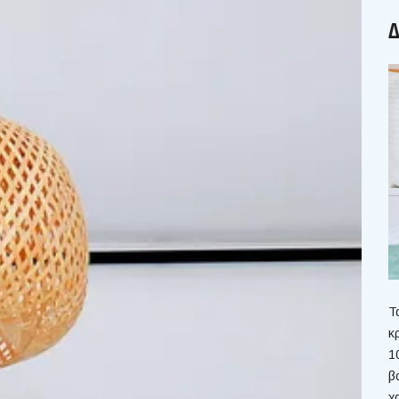
Δ
Τ
κ
1
β
χ