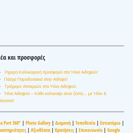
έα και προσφορές
7ήμερη Καλοκαιρινή προσφορά στα Ήλια Αιδηψού!
Πάσχα Παραδοσιακά στην Αιδηψό!
Τριήμερο Αποκριών στα Ήλια Αιδηψού
Ήλια Αιδηψού – Κάθε καλοκαίρι είναι ζέστη… με Ήλιο &
άλασσα!
ia Port 360°
|
Photo Gallery
|
Διαμονή
|
Τοποθεσία
|
Εστιατόριο
|
ραστηριότητες
|
Αξιοθέατα
|
Κρατήσεις
|
Επικοινωνία
|
Google