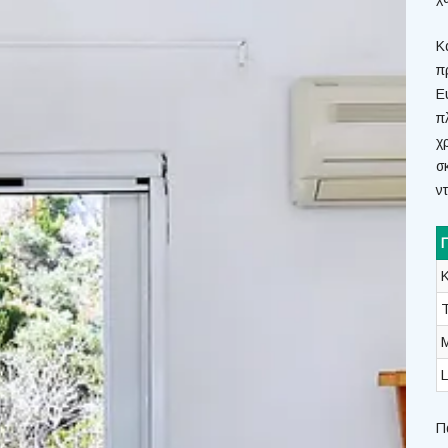
Κ
π
Ε
π
χ
σ
ν
L
Π