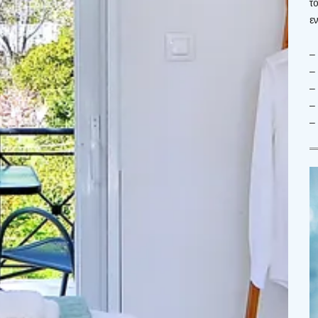
τ
ε
–
–
–
–
–